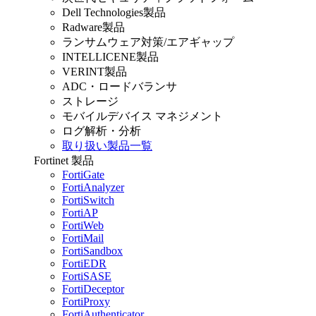
Dell Technologies製品
Radware製品
ランサムウェア対策/エアギャップ
INTELLICENE製品
VERINT製品
ADC・ロードバランサ
ストレージ
モバイルデバイス マネジメント
ログ解析・分析
取り扱い製品一覧
Fortinet 製品
FortiGate
FortiAnalyzer
FortiSwitch
FortiAP
FortiWeb
FortiMail
FortiSandbox
FortiEDR
FortiSASE
FortiDeceptor
FortiProxy
FortiAuthenticator