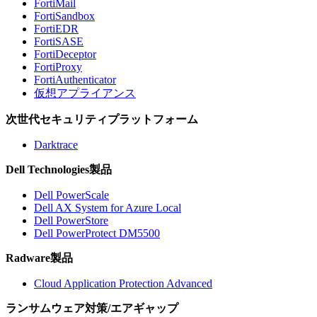
FortiMail
FortiSandbox
FortiEDR
FortiSASE
FortiDeceptor
FortiProxy
FortiAuthenticator
仮想アプライアンス
次世代セキュリティプラットフォーム
Darktrace
Dell Technologies製品
Dell PowerScale
Dell AX System for Azure Local
Dell PowerStore
Dell PowerProtect DM5500
Radware製品
Cloud Application Protection Advanced
ランサムウェア対策/エアギャップ