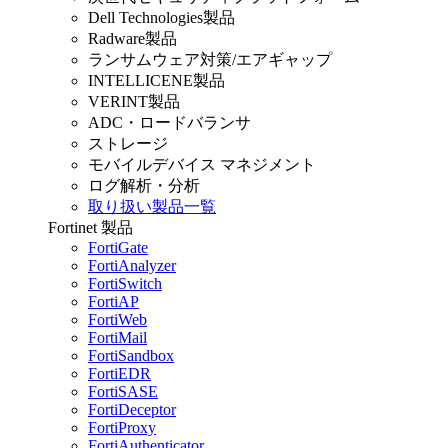
Dell Technologies製品
Radware製品
ランサムウェア対策/エアギャップ
INTELLICENE製品
VERINT製品
ADC・ロードバランサ
ストレージ
モバイルデバイス マネジメント
ログ解析・分析
取り扱い製品一覧
Fortinet 製品
FortiGate
FortiAnalyzer
FortiSwitch
FortiAP
FortiWeb
FortiMail
FortiSandbox
FortiEDR
FortiSASE
FortiDeceptor
FortiProxy
FortiAuthenticator