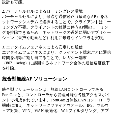
設計も可能。
2. バーチャルセルによるローミングレス環境
バーチャルセルにより、最適な通信経路（最適なAP）をネ
ットワークシステムで選択することで、クライアントはロー
ミングが不要。クライアントの移動に伴うAP間のローミン
グを排除できるため、ネットワークの遅延に弱いアプリケー
ション（音声や動画など）利用に最適なインフラを実現。
3. エアタイムフェアネスによる安定した通信
エアタイムフェアネスにより、クライアント端末ごとに通信
時間を均等に割り当てることで、レガシー端末
（802.11a/b/g）に起因するネットワーク全体の通信速度低下
を排除。
統合型無線AP ソリューション
統合型ソリューションは、無線LANコントローラである
FortiGateと、コントローラから管理可能な各種アクセスポイ
ントで構成されています。FortiGateは無線LANコントローラ
機能に加え、ネットワークファイアウオール、IPS、マルウ
ェア対策、VPN、WAN 最適化、Webフィルタリング、アプ