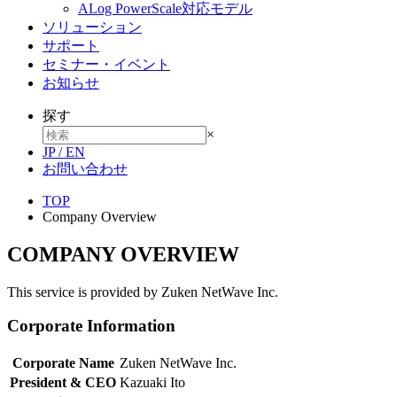
ALog PowerScale対応モデル
ソリューション
サポート
セミナー・イベント
お知らせ
探す
×
JP
/
EN
お問い合わせ
TOP
Company Overview
COMPANY OVERVIEW
This service is provided by Zuken NetWave Inc.
Corporate Information
Corporate Name
Zuken NetWave Inc.
President & CEO
Kazuaki Ito