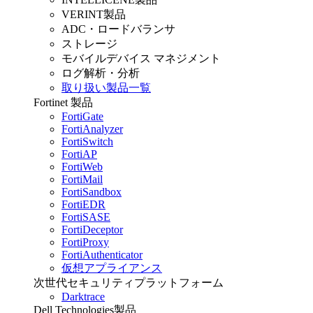
VERINT製品
ADC・ロードバランサ
ストレージ
モバイルデバイス マネジメント
ログ解析・分析
取り扱い製品一覧
Fortinet 製品
FortiGate
FortiAnalyzer
FortiSwitch
FortiAP
FortiWeb
FortiMail
FortiSandbox
FortiEDR
FortiSASE
FortiDeceptor
FortiProxy
FortiAuthenticator
仮想アプライアンス
次世代セキュリティプラットフォーム
Darktrace
Dell Technologies製品