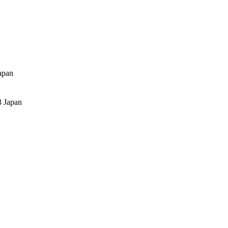
apan
3 Japan