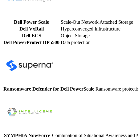
Dell Power Scale
Scale-Out Network Attached Storage
Dell VxRail
Hyperconverged Infrastructure
Dell ECS
Object Storage
Dell PowerProtect DP5500
Data protection
Ransomware Defender for Dell PowerScale
Ransomware protectio
SYMPHIA NowForce
Combination of Situational Awareness and 