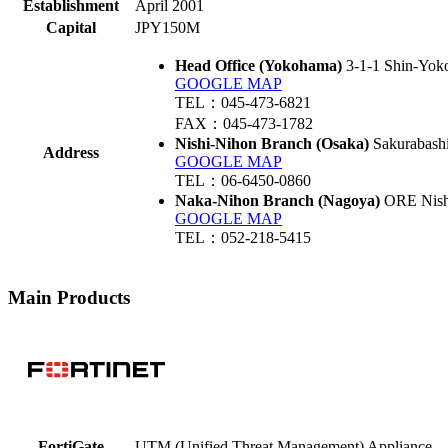
Establishment
April 2001
Capital
JPY150M
Head Office (Yokohama)
3-1-1 Shin-Yok
GOOGLE MAP
TEL：045-473-6821
FAX：045-473-1782
Nishi-Nihon Branch (Osaka)
Sakurabashi
Address
GOOGLE MAP
TEL：06-6450-0860
Naka-Nihon Branch (Nagoya)
ORE Nishi
GOOGLE MAP
TEL：052-218-5415
Main Products
FortiGate
UTM (Unified Threat Management) Appliance