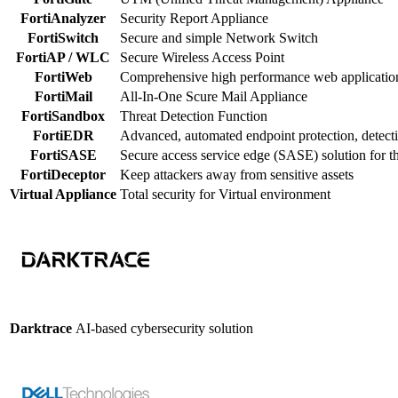
FortiAnalyzer
Security Report Appliance
FortiSwitch
Secure and simple Network Switch
FortiAP / WLC
Secure Wireless Access Point
FortiWeb
Comprehensive high performance web application
FortiMail
All-In-One Scure Mail Appliance
FortiSandbox
Threat Detection Function
FortiEDR
Advanced, automated endpoint protection, detect
FortiSASE
Secure access service edge (SASE) solution for t
FortiDeceptor
Keep attackers away from sensitive assets
Virtual Appliance
Total security for Virtual environment
Darktrace
AI-based cybersecurity solution