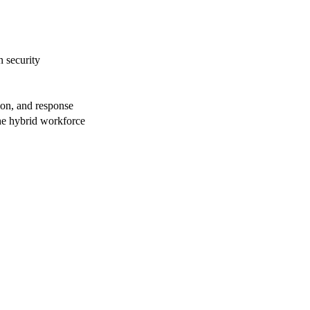
 security
ion, and response
he hybrid workforce