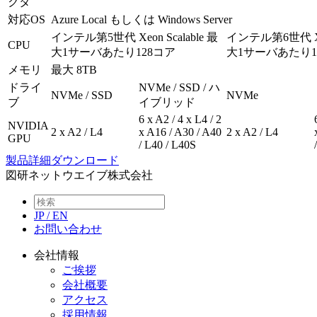
クタ
対応OS
Azure Local もしくは Windows Server
インテル第5世代 Xeon Scalable 最
インテル第6世代 Xeon
CPU
大1サーバあたり128コア
大1サーバあたり1
メモリ
最大 8TB
ドライ
NVMe / SSD / ハ
NVMe / SSD
NVMe
ブ
イブリッド
6 x A2 / 4 x L4 / 2
NVIDIA
2 x A2 / L4
x A16 / A30 / A40
2 x A2 / L4
GPU
/ L40 / L40S
製品詳細ダウンロード
図研ネットウエイブ株式会社
JP
/
EN
お問い合わせ
会社情報
ご挨拶
会社概要
アクセス
採用情報