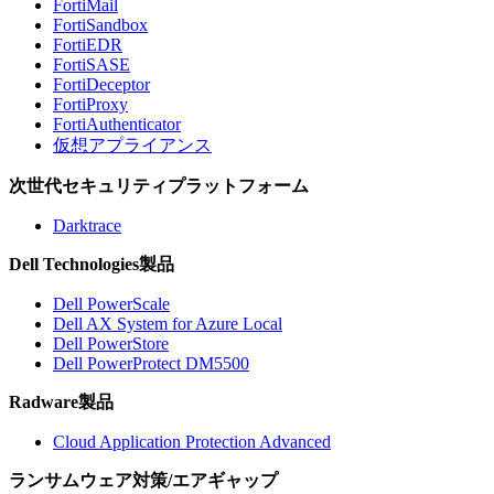
FortiMail
FortiSandbox
FortiEDR
FortiSASE
FortiDeceptor
FortiProxy
FortiAuthenticator
仮想アプライアンス
次世代セキュリティプラットフォーム
Darktrace
Dell Technologies製品
Dell PowerScale
Dell AX System for Azure Local
Dell PowerStore
Dell PowerProtect DM5500
Radware製品
Cloud Application Protection Advanced
ランサムウェア対策/エアギャップ