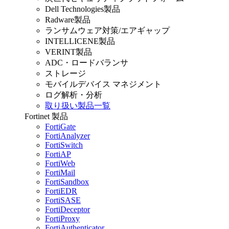
Dell Technologies製品
Radware製品
ランサムウェア対策/エアギャップ
INTELLICENE製品
VERINT製品
ADC・ロードバランサ
ストレージ
モバイルデバイス マネジメント
ログ解析・分析
取り扱い製品一覧
Fortinet 製品
FortiGate
FortiAnalyzer
FortiSwitch
FortiAP
FortiWeb
FortiMail
FortiSandbox
FortiEDR
FortiSASE
FortiDeceptor
FortiProxy
FortiAuthenticator