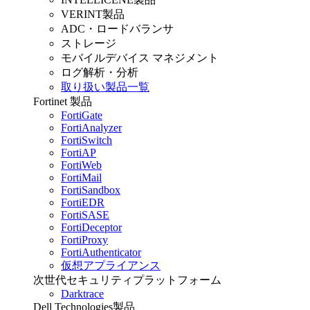
VERINT製品
ADC・ロードバランサ
ストレージ
モバイルデバイス マネジメント
ログ解析・分析
取り扱い製品一覧
Fortinet 製品
FortiGate
FortiAnalyzer
FortiSwitch
FortiAP
FortiWeb
FortiMail
FortiSandbox
FortiEDR
FortiSASE
FortiDeceptor
FortiProxy
FortiAuthenticator
仮想アプライアンス
次世代セキュリティプラットフォーム
Darktrace
Dell Technologies製品