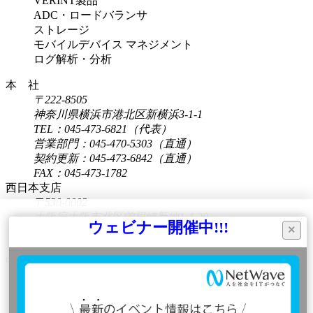
VERINT製品
ADC・ロードバランサ
ストレージ
モバイルデバイス マネジメント
ログ解析・分析
本 社
〒222-8505
神奈川県横浜市港北区新横浜3-1-1
TEL：045-473-6821（代表）
営業部門：045-470-5303（直通）
契約更新：045-473-6842（直通）
FAX：045-473-1782
西日本支店
〒530-0002
大阪府大阪市北区曽根崎新地1-4-20
ウェビナー開催中!!!
×
桜橋IMビル8F
本サイトはユーザーエクスペリエンスの向上
TEL：06-6450-0860
などを目的に、Cookieを使用しています。
中日本営業所
右記のバナーで「同意する」をクリックす
〒460-0003
愛知県名古屋市中区錦2-4-15
る、または本サイトを利用することにより、
ORE錦二丁目ビル6F
お客様は弊社の
Cookieポリシー
に同意したこ