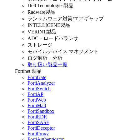
Dell Technologies製品
Radware製品
ランサムウェア対策/エアギャップ
INTELLICENE製品
VERINT製品
ADC・ロードバランサ
ストレージ
モバイルデバイス マネジメント
ログ解析・分析
取り扱い製品一覧
Fortinet 製品
FortiGate
FortiAnalyzer
FortiSwitch
FortiAP
FortiWeb
FortiMail
FortiSandbox
FortiEDR
FortiSASE
FortiDeceptor
FortiProxy
FortiAuthenticator