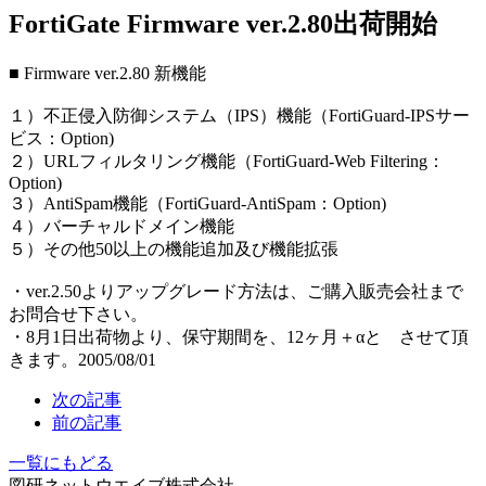
FortiGate Firmware ver.2.80出荷開始
■ Firmware ver.2.80 新機能
１）不正侵入防御システム（IPS）機能（FortiGuard-IPSサー
ビス：Option)
２）URLフィルタリング機能（FortiGuard-Web Filtering：
Option)
３）AntiSpam機能（FortiGuard-AntiSpam：Option)
４）バーチャルドメイン機能
５）その他50以上の機能追加及び機能拡張
・ver.2.50よりアップグレード方法は、ご購入販売会社まで
お問合せ下さい。
・8月1日出荷物より、保守期間を、12ヶ月＋αと させて頂
きます。2005/08/01
次の記事
前の記事
一覧にもどる
図研ネットウエイブ株式会社