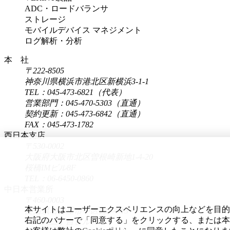
ADC・ロードバランサ
ストレージ
モバイルデバイス マネジメント
ログ解析・分析
本 社
〒222-8505
神奈川県横浜市港北区新横浜3-1-1
TEL：045-473-6821（代表）
営業部門：045-470-5303（直通）
契約更新：045-473-6842（直通）
FAX：045-473-1782
西日本支店
〒530-0002
大阪府大阪市北区曽根崎新地1-4-20
桜橋IMビル8F
TEL：06-6450-0860
中日本営業所
〒460-0003
本サイトはユーザーエクスペリエンスの向上などを目的に、
愛知県名古屋市中区錦2-4-15
右記のバナーで「同意する」をクリックする、または本
ORE錦二丁目ビル6F