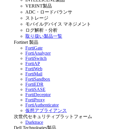
VERINT製品
ADC・ロードバランサ
ストレージ
モバイルデバイス マネジメント
ログ解析・分析
取り扱い製品一覧
Fortinet 製品
FortiGate
FortiAnalyzer
FortiSwitch
FortiAP
FortiWeb
FortiMail
FortiSandbox
FortiEDR
FortiSASE
FortiDeceptor
FortiProxy
FortiAuthenticator
仮想アプライアンス
次世代セキュリティプラットフォーム
Darktrace
Dell Technologies製品