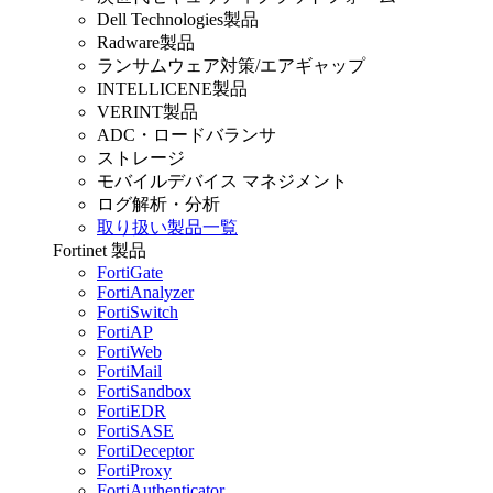
Dell Technologies製品
Radware製品
ランサムウェア対策/エアギャップ
INTELLICENE製品
VERINT製品
ADC・ロードバランサ
ストレージ
モバイルデバイス マネジメント
ログ解析・分析
取り扱い製品一覧
Fortinet 製品
FortiGate
FortiAnalyzer
FortiSwitch
FortiAP
FortiWeb
FortiMail
FortiSandbox
FortiEDR
FortiSASE
FortiDeceptor
FortiProxy
FortiAuthenticator