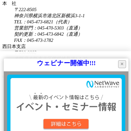
本 社
〒222-8505
神奈川県横浜市港北区新横浜3-1-1
TEL：045-473-6821（代表）
営業部門：045-470-5303（直通）
契約更新：045-473-6842（直通）
FAX：045-473-1782
西日本支店
〒530-0002
大阪府大阪市北区曽根崎新地1-4-20
ウェビナー開催中!!!
×
桜橋IMビル8F
本サイトはユーザーエクスペリエンスの向上
TEL：06-6450-0860
などを目的に、Cookieを使用しています。
中日本営業所
右記のバナーで「同意する」をクリックす
〒460-0003
愛知県名古屋市中区錦2-4-15
る、または本サイトを利用することにより、
ORE錦二丁目ビル6F
お客様は弊社の
Cookieポリシー
に同意したこ
TEL：052-218-5415
とになります。
会社情報
プライバシーポリシー
ご相談・お問い合わせ
同意する