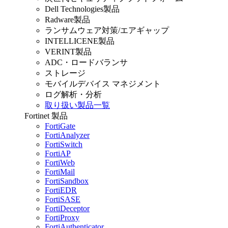
Dell Technologies製品
Radware製品
ランサムウェア対策/エアギャップ
INTELLICENE製品
VERINT製品
ADC・ロードバランサ
ストレージ
モバイルデバイス マネジメント
ログ解析・分析
取り扱い製品一覧
Fortinet 製品
FortiGate
FortiAnalyzer
FortiSwitch
FortiAP
FortiWeb
FortiMail
FortiSandbox
FortiEDR
FortiSASE
FortiDeceptor
FortiProxy
FortiAuthenticator