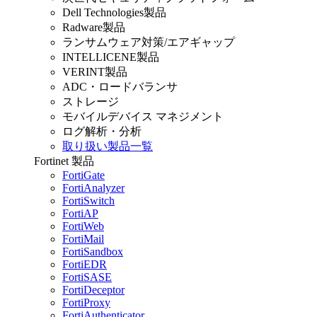
Dell Technologies製品
Radware製品
ランサムウェア対策/エアギャップ
INTELLICENE製品
VERINT製品
ADC・ロードバランサ
ストレージ
モバイルデバイス マネジメント
ログ解析・分析
取り扱い製品一覧
Fortinet 製品
FortiGate
FortiAnalyzer
FortiSwitch
FortiAP
FortiWeb
FortiMail
FortiSandbox
FortiEDR
FortiSASE
FortiDeceptor
FortiProxy
FortiAuthenticator