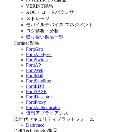
VERINT製品
ADC・ロードバランサ
ストレージ
モバイルデバイス マネジメント
ログ解析・分析
取り扱い製品一覧
Fortinet 製品
FortiGate
FortiAnalyzer
FortiSwitch
FortiAP
FortiWeb
FortiMail
FortiSandbox
FortiEDR
FortiSASE
FortiDeceptor
FortiProxy
FortiAuthenticator
仮想アプライアンス
次世代セキュリティプラットフォーム
Darktrace
Dell Technologies製品