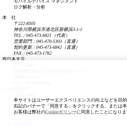
モバイルデバイス マネジメント
ログ解析・分析
本 社
〒222-8505
神奈川県横浜市港北区新横浜3-1-1
TEL：045-473-6821（代表）
営業部門：045-470-5303（直通）
契約更新：045-473-6842（直通）
FAX：045-473-1782
西日本支店
〒530-0002
大阪府大阪市北区曽根崎新地1-4-20
桜橋IMビル8F
TEL：06-6450-0860
中日本営業所
〒460-0003
本サイトはユーザーエクスペリエンスの向上などを目的に、
愛知県名古屋市中区錦2-4-15
右記のバナーで「同意する」をクリックする、または本
ORE錦二丁目ビル6F
お客様は弊社の
Cookieポリシー
に同意したことになりま
TEL：052-218-5415
会社情報