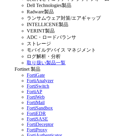
Dell Technologies製品
Radware製品
ランサムウェア対策/エアギャップ
INTELLICENE製品
VERINT製品
ADC・ロードバランサ
ストレージ
モバイルデバイス マネジメント
ログ解析・分析
取り扱い製品一覧
Fortinet 製品
FortiGate
FortiAnalyzer
FortiSwitch
FortiAP
FortiWeb
FortiMail
FortiSandbox
FortiEDR
FortiSASE
FortiDeceptor
FortiProxy
FortiAuthenticator