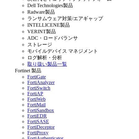
Dell Technologies製品
Radware製品
ランサムウェア対策/エアギャップ
INTELLICENE製品
VERINT製品
ADC・ロードバランサ
ストレージ
モバイルデバイス マネジメント
ログ解析・分析
取り扱い製品一覧
Fortinet 製品
FortiGate
FortiAnalyzer
FortiSwitch
FortiAP
FortiWeb
FortiMail
FortiSandbox
FortiEDR
FortiSASE
FortiDeceptor
FortiProxy
FortiAuthenticator