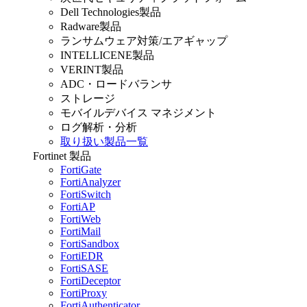
Dell Technologies製品
Radware製品
ランサムウェア対策/エアギャップ
INTELLICENE製品
VERINT製品
ADC・ロードバランサ
ストレージ
モバイルデバイス マネジメント
ログ解析・分析
取り扱い製品一覧
Fortinet 製品
FortiGate
FortiAnalyzer
FortiSwitch
FortiAP
FortiWeb
FortiMail
FortiSandbox
FortiEDR
FortiSASE
FortiDeceptor
FortiProxy
FortiAuthenticator