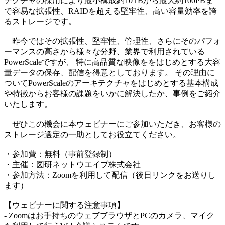
テクチャの採用により最小構成約10TBから最大約100PBま
で容易な拡張性、RAIDを超える堅牢性、高い容量効率を誇
るストレージです。
昨今ではその拡張性、堅牢性、管理性、さらにそのパフォ
ーマンスの高さから様々な分野、業界で利用されている
PowerScaleですが、 特に高品質な映像ををはじめとする大容
量データの保存、配信を得意としております。 その理由に
ついてPowerScaleのアーキテクチャをはじめとする基本構成
や特徴からお客様の課題をいかに解決したか、事例をご紹介
いたします。
ぜひこの機会に本ウェビナーにご参加いただき、お客様の
ストレージ選定の一助としてお役立てください。
・参加費：無料（事前登録制）
・主催：図研ネットウエイブ株式会社
・参加方法：Zoomを利用して配信（後日リンクをお送りし
ます）
【ウェビナーに関する注意事項】
- Zoomはお手持ちのウェブブラウザとPCのカメラ、マイク