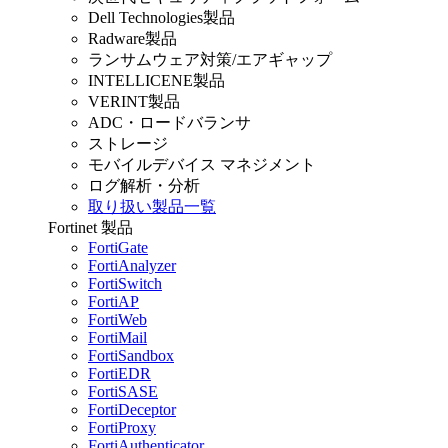
Dell Technologies製品
Radware製品
ランサムウェア対策/エアギャップ
INTELLICENE製品
VERINT製品
ADC・ロードバランサ
ストレージ
モバイルデバイス マネジメント
ログ解析・分析
取り扱い製品一覧
Fortinet 製品
FortiGate
FortiAnalyzer
FortiSwitch
FortiAP
FortiWeb
FortiMail
FortiSandbox
FortiEDR
FortiSASE
FortiDeceptor
FortiProxy
FortiAuthenticator