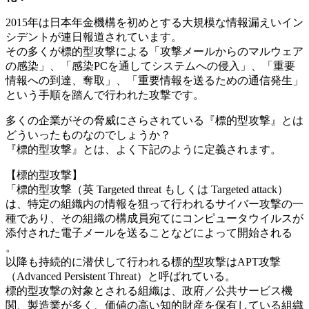
2015年は日本年金機構を初めとする大規模な情報漏えいイン
シデントが連日報道されています。
その多くが標的型攻撃による「攻撃メールからのマルウェア
の感染」、「感染PCを通してシステムへの侵入」、「重要
情報への到達、奪取」、「重要情報を送るための通信発生」
という手順を踏んで行われた攻撃です。
多くの企業がその脅威にさらされている『標的型攻撃』とは
どういったものなのでしょうか？
『標的型攻撃』とは、よく下記のように定義されます。
【標的型攻撃】
「標的型攻撃（英 Targeted threat もしくは Targeted attack）
は、特定の組織内の情報を狙って行われるサイバー攻撃の一
種であり、その組織の構成員宛てにコンピュータウイルスが
添付された電子メールを送ることなどによって開始される
。
以降も持続的に潜伏して行われる標的型攻撃はAPT攻撃
（Advanced Persistent Threat）と呼ばれている。
標的型攻撃の対象とされる組織は、政府／公共サービス機
関、製造業が多く、価値の高い知的財産を保有している組織