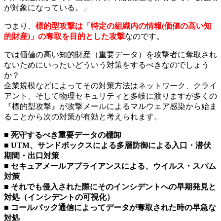
が対象になっている。」
つまり、
標的型攻撃は「特定の組織内の情報(価値の高い知
的財産)」の奪取を目的とした攻撃
なのです。
では価値の高い知的財産（重要データ）を攻撃者に奪取され
ないためにいったいどういう対策をするべきなのでしょう
か？
企業規模などによってその対策方法はネットワーク、クライ
アント、そして物理セキュリティと多岐に渡りますが多くの
『標的型攻撃』が攻撃メールによるマルウェア感染から始ま
ることから次の対策が有効と考えられます。
■ 死守するべき重要データの棚卸
■ UTM、サンドボックスによる多層防御による入口・潜伏
期間・出口対策
■ セキュアメールアプライアンスによる、ウイルス・スパム
対策
■ それでも侵入された際にそのインシデントへの早期発見と
対処（インシデントの可視化）
■ コールバック通信によってデータが奪取された時の早急な
対処