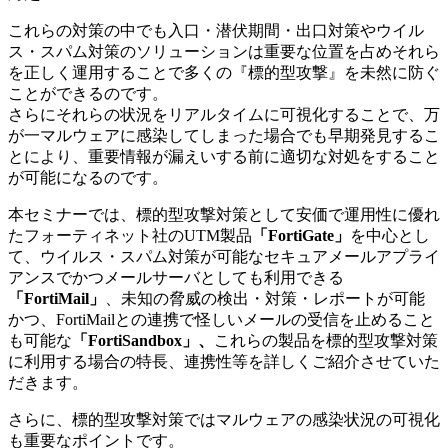
これらの対策の中でも入口・潜伏期間・出口対策やウイル
ス・スパム対策のソリューションは重要な位置を占めそれら
を正しく運用することで多くの『標的型攻撃』を未然に防ぐ
ことができるのです。
さらにそれらの状況をリアルタイムに可視化することで、万
が一マルウェアに感染してしまった場合でも早期発見するこ
とにより、重要情報が漏えいする前に適切な対処をすること
が可能になるのです。
本セミナーでは、標的型攻撃対策として安価で運用性に優れ
たフォーティネット社のUTM製品
「FortiGate」
を中心とし
て、ウイルス・スパム対策が可能なセキュアメールアプライ
アンスでかつメールサーバとしても利用できる
「FortiMail」
、未知の脅威の検出・対策・レポートが可能
かつ、FortiMailとの連携で怪しいメールの受信を止めること
も可能な
「FortiSandbox」、
これらの製品を標的型攻撃対策
に利用する場合の特長、連携性等を詳しくご紹介させていた
だきます。
さらに、標的型攻撃対策ではマルウェアの感染状況の可視化
も重要なポイントです。