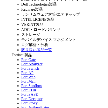
Dell Technologies製品
Radware製品
ランサムウェア対策/エアギャップ
INTELLICENE製品
VERINT製品
ADC・ロードバランサ
ストレージ
モバイルデバイス マネジメント
ログ解析・分析
取り扱い製品一覧
Fortinet 製品
FortiGate
FortiAnalyzer
FortiSwitch
FortiAP
FortiWeb
FortiMail
FortiSandbox
FortiEDR
FortiSASE
FortiDeceptor
FortiProxy
FortiAuthenticator