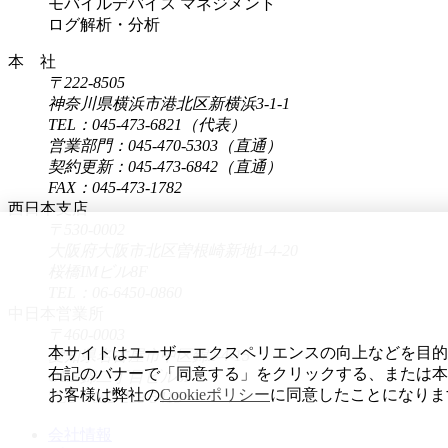
モバイルデバイス マネジメント
ログ解析・分析
本 社
〒222-8505
神奈川県横浜市港北区新横浜3-1-1
TEL：045-473-6821（代表）
営業部門：045-470-5303（直通）
契約更新：045-473-6842（直通）
FAX：045-473-1782
西日本支店
〒530-0002
大阪府大阪市北区曽根崎新地1-4-20
桜橋IMビル8F
TEL：06-6450-0860
中日本営業所
〒460-0003
本サイトはユーザーエクスペリエンスの向上などを目的に、
愛知県名古屋市中区錦2-4-15
右記のバナーで「同意する」をクリックする、または本
ORE錦二丁目ビル6F
お客様は弊社の
Cookieポリシー
に同意したことになりま
TEL：052-218-5415
会社情報