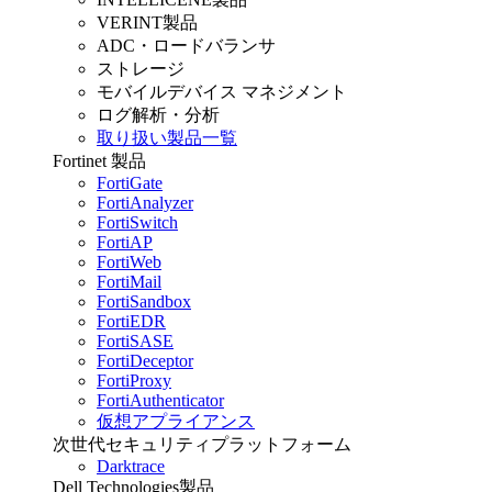
VERINT製品
ADC・ロードバランサ
ストレージ
モバイルデバイス マネジメント
ログ解析・分析
取り扱い製品一覧
Fortinet 製品
FortiGate
FortiAnalyzer
FortiSwitch
FortiAP
FortiWeb
FortiMail
FortiSandbox
FortiEDR
FortiSASE
FortiDeceptor
FortiProxy
FortiAuthenticator
仮想アプライアンス
次世代セキュリティプラットフォーム
Darktrace
Dell Technologies製品